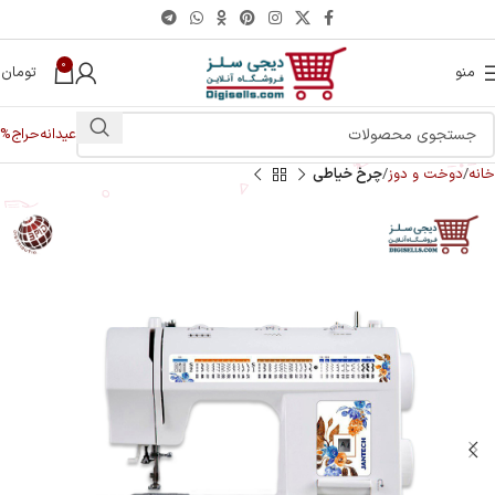
0
منو
تومان
0
عیدانه
حراج%
خانه
دوخت و دوز
چرخ خیاطی