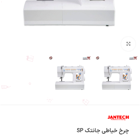
بزرگنمایی تصویر
چرخ خیاطی جانتک SP