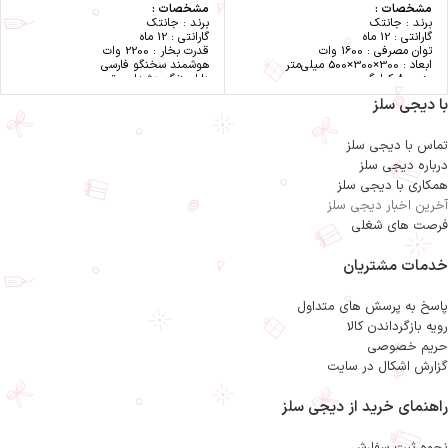
مشخصات :
مشخصات :
برند : جانتک
برند : جانتک
گارانتی : 12 ماه
گارانتی : 12 ماه
توان مصرفی : 1600 وات
قدرت بخار : 2200 وات
ابعاد : 300×300×500 میلی‌متر
هوشمند سخنگو فارسی
وزن : 8 کیلوگرم
دارای زنگ هشدارصوتی
نوع اتو : بخار
خروجی بخار : 120 گرم بر دقیقه
با دیجی سلز
جنس کف : فلز
مجهز به صفحه نمایشگر دیجیتال و
تنظیم میزان بخاردهی : دارد
لمسی
سیستم قطع خودکار : دارد
حجم مخزن آب : 800 سی سی
تماس با دیجی سلز
مخزن آب : دارد
آمادگی بخار در : 2 دقیقه
اسپری آب : دارد
سیستم بخار از بالا
درباره دیجی سلز
ولتاژ ورودی برق : 220 ولت
جنس کف فلز
همکاری با دیجی سلز
سیستم بخاراتوماتیک : دارد
قدرت پرس معادل : 50 کیلوگرم
آخرین اخبار دیجی سلز
ترموستات قابل تنظیم : دارد
اندازه طول صفحه : 32 اینچ (صفحه بالا
نمایشگرتنظیم دیجیتال : دارد
تفلون)
فرصت های شغلی
مخزن آب همراه بانشانگرسطح آب : دارد
مجهز به کاتریج ضدرسوب
ساخت ایران با 24 ماه ضمانت رسمی
جانتک
خدمات مشتریان
پاسخ به پرسش های متداول
رویه بازگرداندن کالا
حریم خصوصی
گزارش اشکال در سایت
راهنمای خرید از دیجی سلز
نحوه ثبت سفارش