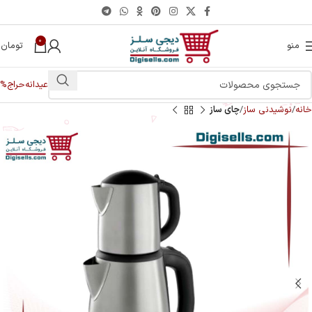
0
منو
تومان
0
عیدانه
حراج%
خانه
نوشیدنی ساز
چای ساز