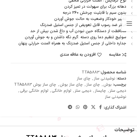
نوع گرمایش : المنت حرارتی مخفی
دهانه بزرگ برای سهولت در تمیز کردن
بدون سیم با قابلیت چرخش 360 درجه
تغییر خودکار وضعیت به حالت جوش آوردن
فیلتر ضد رسوب قابل تعویض از جنس استیل ضدزنگ
محافظت از دستگاه حین نبودن آب و داغ شدن بیش از حد
سوئیچ تنظیم دما روی دسته :گرم نگه داشتن و به جوش آوردن
جداره داخلی از جنس استیل ضدزنگ به همراه المنت حرارتی پنهان
مقایسه
افزودن به علاقه مندی
شناسه محصول:
TTA5883
دسته:
نوشیدنی ساز
,
چای ساز
برچسب:
بوش
,
چای ساز
,
چای ساز بوش
,
چای ساز بوش TTA5883
دیجی سلز
,
چایساز
,
دیجی سلز
,
لوازم خانگی
,
لوازم خانگی برقی
,
نوشیدنی ساز
اشتراک گذاری:
توضیحات