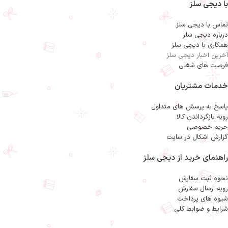
با دیجی سلز
امکانات و قابلیت‌ها :
تعداد تنظیمات سرعت : 2
دارای پارچ برای جمع‌آوری آب‌میوه‌ها
جنس پارچ مخلوط کن : پلاستیک
تعداد تنظیمات سرعت : 2
گنجایش مخزن آب میوه گیری : 1.25
تماس با دیجی سلز
گنجایش مخزن آب میوه گیری : 0.85
توضیحات مخزن تفاله : 2 لیتری
لیتر
جنس تیغه (صافی) : استیل ضدزنگ
درباره دیجی سلز
جنس تیغه (صافی) : استیل ضدزنگ
سایز دهانه ورودی : 73
همکاری با دیجی سلز
امکانات ظاهری :
امکانات ظاهری :
آخرین اخبار دیجی سلز
پایه ضد لغزش
پایه ضد لغزش
مخزن دستگاه
مخزن دستگاه
فرصت های شغلی
مخزن تفاله
مخزن تفاله
نوع آبمیوه گیری : برقی تک کاره
نوع آبمیوه گیری : برقی
کارکرد : تک کاره
خدمات مشتریان
امکانات ضد فرسودگی : سیستم ضد چکه
پاسخ به پرسش های متداول
رویه بازگرداندن کالا
حریم خصوصی
گزارش اشکال در سایت
راهنمای خرید از دیجی سلز
نحوه ثبت سفارش
رویه ارسال سفارش
شیوه های پرداخت
شرایط و ضوابط کلی