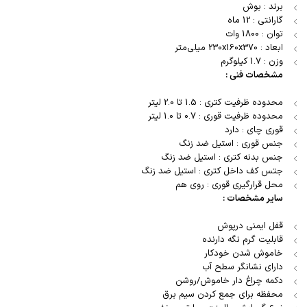
برند : بوش
گارانتی : 12 ماه
توان : 1800 وات
ابعاد : 230x160x370 میلی‌متر
وزن : 1.7 کیلوگرم
مشخصات فنی :
محدوده ظرفیت کتری : 1.5 تا 2.0 لیتر
محدوده ظرفیت قوری : 0.7 تا 1.0 لیتر
قوری چای : دارد
جنس قوری : استیل ضد زنگ
جنس بدنه کتری : استیل ضد زنگ
جتس کف داخل کتری : استیل ضد زنگ
محل قرارگیری قوری : روی هم
سایر مشخصات :
قفل ایمنی درپوش
قابلیت گرم نگه دارنده
خاموش شدن خودکار
دارای نشانگر سطح آب
دکمه چراغ دار خاموش/روشن
محفظه برای جمع کردن سیم برق