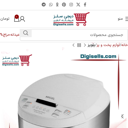
0
منو
تومان
0
عیدانه
حراج%
خانه
لوازم پخت و پز
پلوپز