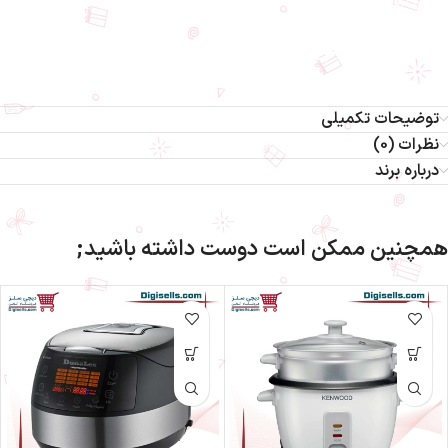
خانگی برقی-لوازم خانگی-پلوپز میگل-میگل-پلوپز-لوازم پخت و پز
پلوپز میگل مدل GRC 700
توضیحات تکمیلی
نظرات (0)
درباره برند
همچنین ممکن است دوست داشته باشید;