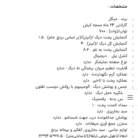
مشخصات :
برند : میگل
گارانتی 24 ماه سنجه کیش
توان/(وات) : ۷۰۰
گنجایش پخت دیگ /(لیتر)/(بر اساس برنج خام) : ۱.۵
گنجایش کل دیگ /(لیتر) : ۴
گنجایش پخت به نفر : ۶-۸
کنترل پنل : دیجیتال
نوع صفحه نمایشگر : ندارد
قابلیت تنظیم میزان برشتگی ته دیگ : ندارد
عملکرد گرم نگهدارنده : دارد
عملکرد پخت با تاخیر : دارد
جنس و پوشش دیگ : آلومینیوم با روکش نچسب تفلون
دستگیره حمل دیگ : ندارد
جنس بدنه : پلاستیک
تعداد المنت پخت : 1
سبد بخارپزی : دارد
پوشش جداشونده درب جهت شستشو : ندارد
مخزن جمع آوری میعانات : دارد
لوازم جانبی : سبد بخارپزی, کفگیر و پیمانه برنج
ابعاد/(طول،عرض،ارتفاع)/(سانتی‌متر) : 38.5*26.5*23