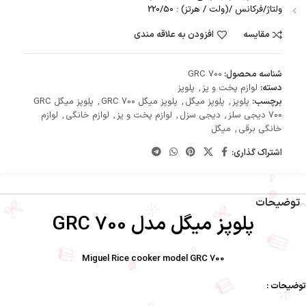
ولتاژ/فرکانس /(ولت / هرتز) : 220/50
مقایسه
افزودن به علاقه مندی
شناسه محصول:
GRC 700
دسته:
لوازم پخت و پز
,
پلوپز
برچسب:
پلوپز
,
پلوپز میگل
,
پلوپز میگل GRC 700
,
پلوپز میگل GRC
700 دیجی سلز
,
دیجی سزل
,
لوازم پخت و پز
,
لوازم خانگی
,
لوازم
خانگی برقی
,
میگل
اشتراک گذاری:
توضیحات
پلوپز میگل مدل GRC 700
Miguel Rice cooker model GRC 700
توضیحات :