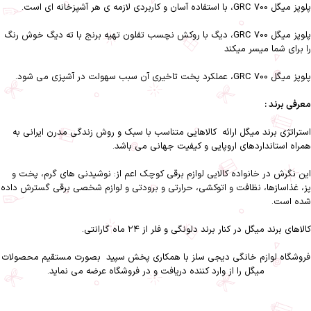
پلوپز میگل GRC 700، با استفاده آسان و کاربردی لازمه ی هر آشپزخانه ای است.
پلوپز میگل GRC 700، دیگ با روکش نچسب تفلون تهیه برنج با ته دیگ خوش رنگ
را برای شما میسر میکند
پلوپز میگل GRC 700، عملکرد پخت تاخیری آن سبب سهولت در آشپزی می شود.
معرفی برند :
استراتژى برند ميگل ارائه كالاهايى متناسب با سبك و روش زندگى مدرن ايرانى به
همراه استانداردهاى اروپايى و كيفيت جهانى مى باشد.
اين نگرش در خانواده كالايى لوازم برقى كوچك اعم از: نوشیدنى هاى گرم، پخت و
پز، غذاسازها، نظافت و اتوكشى، حرارتى و برودتى و لوازم شخصى برقى گسترش داده
شده است.
كالاهاى برند ميگل در كنار برند دلونگى و فلر از ۲۴ ماه گارانتى.
فروشگاه لوازم خانگی دیجی سلز
با همکاری
پخش سپید
بصورت مستقیم محصولات
میگل را از وارد کننده دریافت و در فروشگاه عرضه می نماید.
پلوپز میگل مدل GRC 700-پلوپز میگل مدل GRC 700 دیجی سلز-دیجی سلز-لوازم