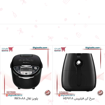
پلوپز تفال RK7058
سرخ کن فیلیپس HD9218
پلوپز تفال RK7088