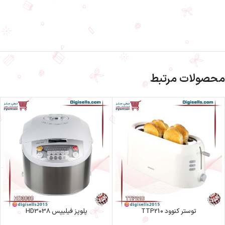
محصولات مرتبط
توستر کنوود TTP210
پلوپز فیلیپس HD3038