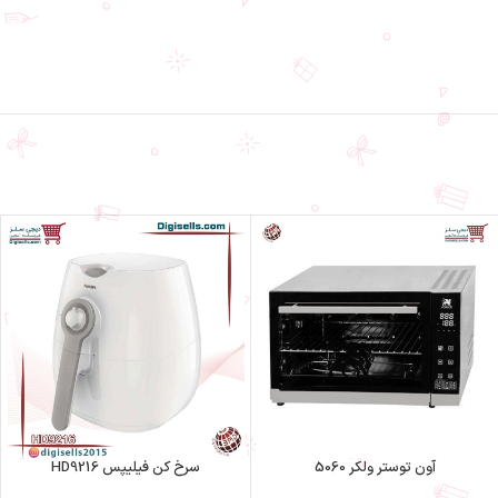
آون توستر ولکر 5060
سرخ کن فیلیپس HD9216