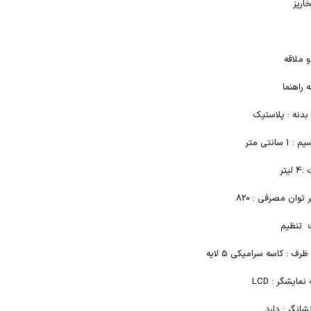
ارپز
 ملاقه
 راهنما
دنه :
پلاستیک
یم :
1 سانتی متر
 :
4 لیتر
 توان مصرفی :
820
 تنظیم
ظرف :
کاسه سرامیکی 5 لایه
ایشگر : LCD
شانگر : دارد