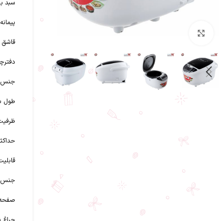
سبد بخ
پیمانه
بزرگنمایی تصویر
قاشق و
دفترچه
جنس ب
طول س
ظرفیت
حداکثر
قابلیت
جنس 
صفحه نم
چراغ ن