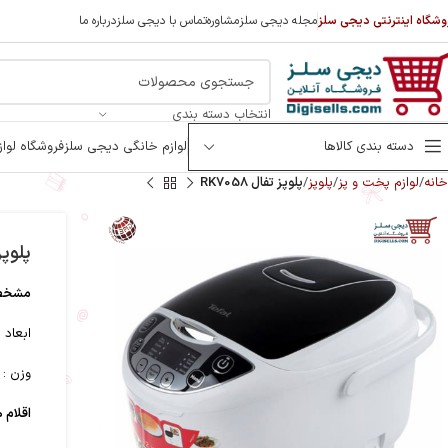
وشگاه اینترنتی دیجی سلز
مجله دیجی سلز
مشاوره
تماس با دیجی سلز
درباره ما
انتخاب دسته بندی
دسته بندی کالاها
لوازم خانگی دیجی سلز
فروشگاه لوا
خانه
لوازم پخت و پز
پلوپز
پلوپز تفال RK7058
پلوپز ت
مشخصا
ابعاد 
وزن :
اقلام ه