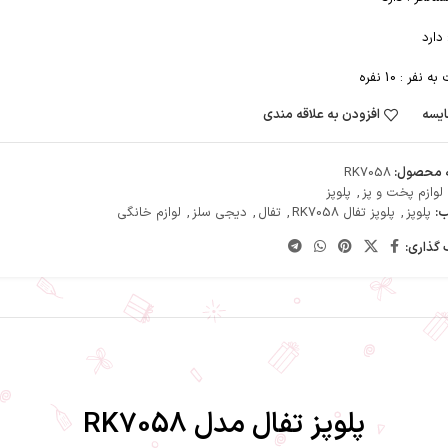
 دارد
به نفر :
10 نفره
یسه
افزودن به علاقه مندی
 محصول:
RK7058
لوازم پخت و پز
,
پلوپز
:
پلوپز
,
پلوپز تفال RK7058
,
تفال
,
دیجی سلز
,
لوازم خانگی
 گذاری:
پلوپز تفال مدل RK7058