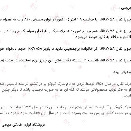
بررسی :
پلوپز تفال RK7058، با ظرفیت 1.8 لیتر (10 نفره) و توان مصرفی 820 وات به همراه صفحه‌ نمایش LCD، طراحی و ساخته ‌شده است.
پلوپز تفال RK7058، همچنین جنس بدنه‌ پلاستیک و ظرف آن سرامیک می باشد و
قاشق و ملاقه به کاربر عرضه می‌شود.
پلوپز تفال RK7058، اگر خانواده پرجمعیتی دارید با پلوپز RK7058 حجم دلخواه خود از برنج را بپزید و آماده کنید. این پلوپز برای 10 نفر گنجایش دارد و مناسب استفاده برای جشن ها و میهمانی ها می باشد.
پلوپز تفال RK7058، قابلیت 24 ساعته نگه داشتن این پلوپز برای استفاده در مدت زمان طولانی و حمل و نقل در فضای بیرون منزل( پارک و…).
معرفی برند :
برند تفال در سال 1950 توسط فردی به نام مارک گروگوایر در کشور
او به فکر تولید محصولاتی بیافتد که کفه آن ها به صورت نچسب باشد تا دیگر چنین مشک
است.
و در حومه کشور پاریس به ثبت رسیده است و در سال اول فعالیت خود حدود 100 نمونه از تابه های نچسب را تولید کردند.
فروشگاه لوازم خانگی دیجی س