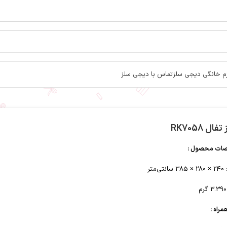
زم خانگی دیجی سلز
تماس با دیجی سلز
فال RK7058
ت محصول :
:
240 × 280 × 385 سانتی‌متر
3.390 گرم
مراه :