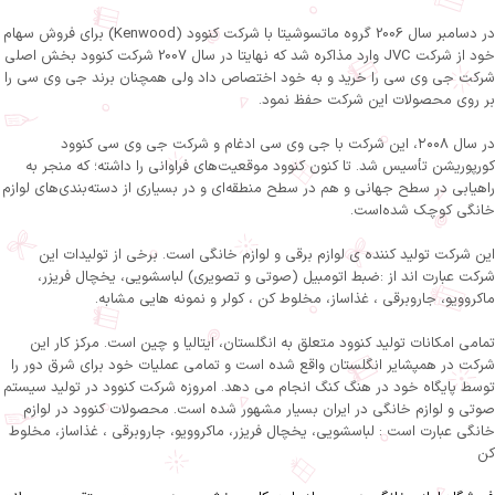
در دسامبر سال 2006 گروه ماتسوشیتا با شرکت کنوود (Kenwood) برای فروش سهام
خود از شرکت JVC وارد مذاکره شد که نهایتا‌ در سال 2007 شرکت کنوود بخش اصلی
شرکت جی وی سی را خرید و به خود اختصاص داد ولی همچنان برند جی وی سی را
بر روی محصولات این شرکت حفظ نمود.
در سال ۲۰۰۸، این شرکت با جی وی سی ادغام و شرکت جی وی سی کنوود
کورپوریشن تأسیس شد. تا کنون کنوود موقعیت‌های فراوانی را داشته؛ که منجر به
راهیابی در سطح جهانی و هم در سطح منطقه‌ای و در بسیاری از دسته‌بندی‌های لوازم
خانگی کوچک شده‌است.
این شرکت تولید کننده ی لوازم برقی و لوازم خانگی است. برخی از تولیدات این
شرکت عبارت اند از :ضبط اتومبیل (صوتی و تصویری) لباسشویی، یخچال فریزر،
ماکروویو، جاروبرقی ، غذاساز، مخلوط کن ، کولر و نمونه هایی مشابه.
تمامی امکانات تولید کنوود متعلق به انگلستان، ایتالیا و چین است. مرکز کار این
شرکت در همپشایر انگلستان واقع شده است و تمامی عملیات خود برای شرق دور را
توسط پایگاه خود در هنگ کنگ انجام می دهد. امروزه شرکت کنوود در تولید سیستم
صوتی و لوازم خانگی در ایران بسیار مشهور شده است. محصولات کنوود در لوازم
خانگی عبارت است : لباسشویی، یخچال فریزر، ماکروویو، جاروبرقی ، غذاساز، مخلوط
کن