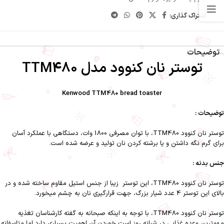
اشتراک گذاری:
توضیحات
توستر نان کنوود مدل TTM480
Kenwood TTM480 bread toaster
توضیحات :
توستر نان کنوود TTM480، با توان مصرفی 1800 وات، دستگاهی با عملکرد آسان
برای گرم نگه داشتن و یا برشته کردن نان تولید و عرضه شده است.
جنس بدنه :
توستر نان کنوود TTM480، این توستر زیبا از جنس استیل مقاوم ساخته شده و در
بالای این توستر 4 عدد شیار بزرگ، جهت قرارگیری نان به چشم میخورد.
توستر نان کنوود TTM480، با توجه به اینکه صبحانه به گفته کارشناسان تغذیه
مهمترین وعده غذایی در شبانه روز است خوردن آن اهمیت بسیاری دارد اما متاسفانه