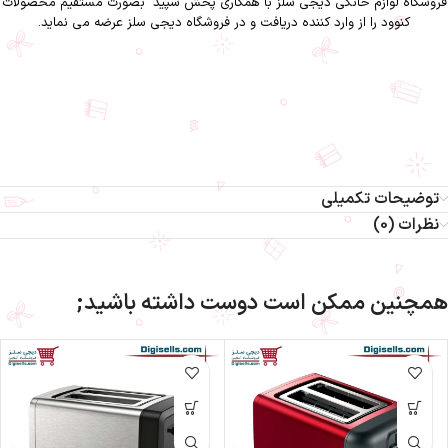
فروشگاه لوازم خانگی دیجی سلز
با همکاری
پخش سپید
بصورت مستقیم محصولات
کنوود را از وارد کننده دریافت و در فروشگاه دیجی سلز عرضه می نماید.
توستر نان کنوود TTM480-توستر نان کنوود TTM480 دیجی سلز-توستر نان کنوود-
توستر نان-توستر-کنوود-دیجی سلز-لوازم خانگی-لوازم پخت و پز
توستر نان کنوود مدل TTM480
توضیحات تکمیلی
نظرات (0)
همچنین ممکن است دوست داشته باشید;