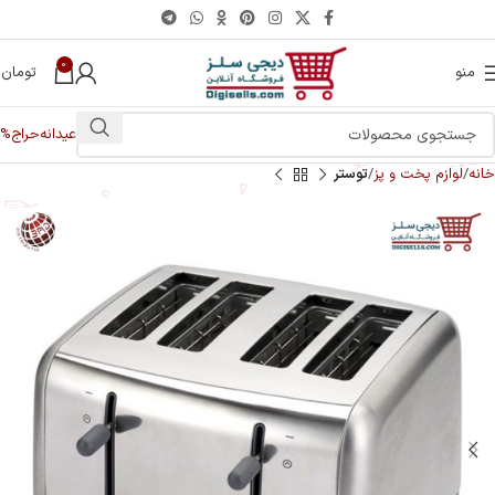
0
منو
تومان
0
عیدانه
حراج%
خانه
لوازم پخت و پز
توستر