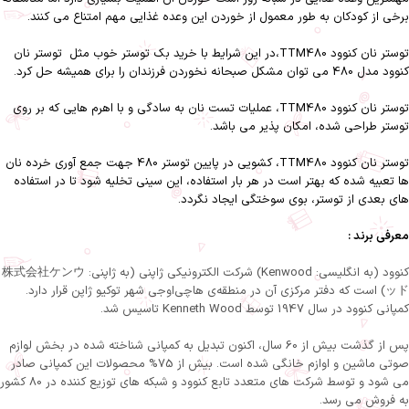
برخی از کودکان به طور معمول از خوردن این وعده غذایی مهم امتناع می کنند.
توستر نان کنوود TTM480،در این شرایط با خرید بک توستر خوب مثل توستر نان
کنوود مدل 480 می توان مشکل صبحانه نخوردن فرزندان را برای همیشه حل کرد.
توستر نان کنوود TTM480، عملیات تست نان به سادگی و با اهرم هایی که بر روی
توستر طراحی شده، امکان پذیر می باشد.
توستر نان کنوود TTM480، کشویی در پایین توستر 480 جهت جمع آوری خرده نان
ها تعبیه شده که بهتر است در هر بار استفاده، این سینی تخلیه شود تا در استفاده
های بعدی از توستر، بوی سوختگی ایجاد نگردد.
معرفی برند :
کنوود (به انگلیسی: Kenwood) شرکت الکترونیکی ژاپنی (به ژاپنی: 株式会社ケンウ
ッド) است که دفتر مرکزی آن در منطقه‌ی هاچی‌اوجی شهر توکیو ژاپن قرار دارد.
کمپانی کنوود در سال 1947 توسط Kenneth Wood تاسیس شد.
پس از گذشت بیش از 60 سال، اکنون تبدیل به کمپانی شناخته شده در بخش لوازم
صوتی ماشین و اوازم خانگی شده است. بیش از 75% محصولات این کمپانی صادر
می شود و توسط شرکت های متعدد تابع کنوود و شبکه های توزیع کننده در 80 کشور
به فروش می رسد.