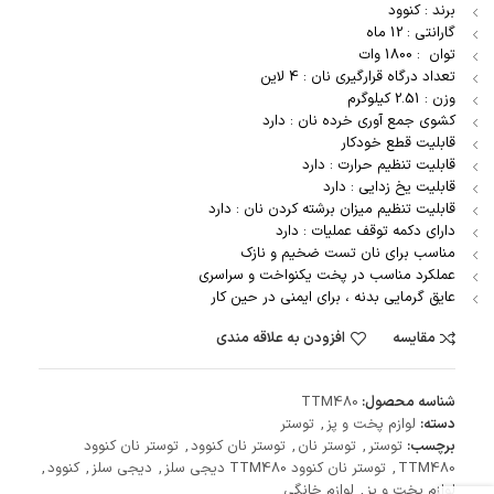
برند : کنوود
گارانتی : 12 ماه
توان : 1800 وات
تعداد درگاه قرارگیری نان : 4 لاین
وزن : 2.51 کیلوگرم
کشوی جمع آوری خرده نان : دارد
قابلیت قطع خودکار
قابلیت تنظیم حرارت : دارد
قابلیت یخ زدایی : دارد
قابلیت تنظیم میزان برشته کردن نان : دارد
دارای دکمه توقف عملیات : دارد
مناسب برای نان تست ضخیم و نازک
عملکرد مناسب در پخت یکنواخت و سراسری
عایق گرمایی بدنه ، برای ایمنی در حین کار
مقایسه
افزودن به علاقه مندی
شناسه محصول:
TTM480
دسته:
لوازم پخت و پز
,
توستر
برچسب:
توستر
,
توستر نان
,
توستر نان کنوود
,
توستر نان کنوود
TTM480
,
توستر نان کنوود TTM480 دیجی سلز
,
دیجی سلز
,
کنوود
,
لوازم پخت و پز
,
لوازم خانگی