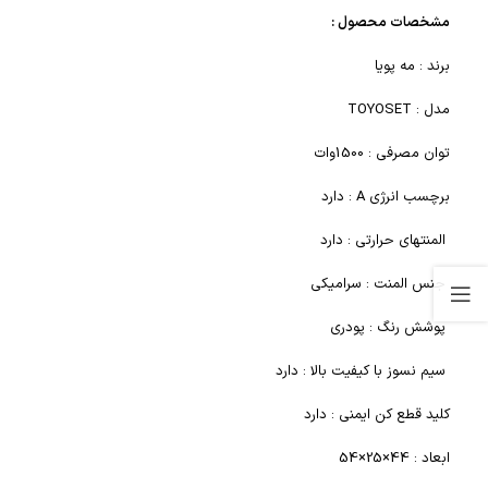
مشخصات محصول :
برند : مه پویا
مدل : TOYOSET
توان مصرفی : 1500وات
برچسب انرژی A : دارد
المنتهای حرارتی : دارد
جنس المنت : سرامیکی
پوشش رنگ : پودری
سیم نسوز با کیفیت بالا : دارد
کلید قطع کن ایمنی : دارد
ابعاد : 44×25×54