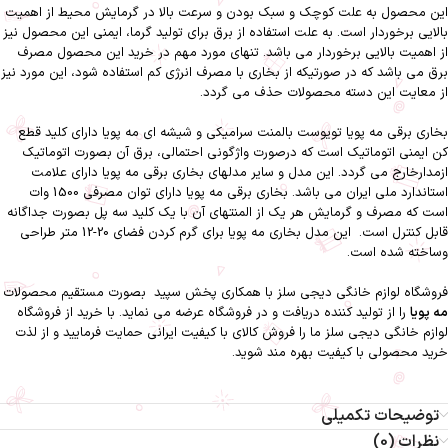
این محصول به علت کوچک و سبک بودن و سرعت بالا در گرمایش محیط از اهمیت
بالایی برخوردار است. به علت استفاده از برق برای تولید گرما، ایمنی این محصول نیز
از اهمیت بالایی برخوردار می باشد. تنهای مورد مهم در خرید این محصول مصرف
برق می باشد که در صورتیکه از بخاری با مصرف انرژی کم استفاده شود، این مورد نیز
از معایت این دسته محصولات حذف می گردد.
بخاری برقی مه پویا تویوست بالمنت سرامیکی و شیشه ای مه پویا دارای کلید قطع
کن ایمنی اتوماتیک است که درصورت واژگونی احتمالی، برق آن بصورت اتوماتیک
ازمدارخارج می گردد. این مدل و سایر مدلهای بخاری برقی مه پویا دارای علامت
استاندارد ملی ایران می باشد. بخاری برقی مه پویا دارای توان مصرفی 1500 وات
است که مصرف و گرمایش هر یک از المنتهای آن با یک کلید سه پل بصورت جداگانه
قابل کنترل است. این مدل بخاری مه پویا برای گرم کردن فضای 20-12 متر طراحی
وساخته شده است.
فروشگاه لوازم خانگی دیجی سلز
با همکاری
پخش سپید
بصورت مستقیم محصولات
مه پویا
را از تولید کننده دریافت و در فروشگاه عرضه می نماید. با خرید از فروشگاه
لوازم خانگی دیجی سلز ما را فروش کالای با کیفیت ایرانی حمایت فرمایید و از لذت
خرید محصولی با کیفیت بهره مند شوید.
توضیحات تکمیلی
نظرات (0)