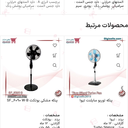
المنتهای حرارتی : دارد
جنس المنت :
برچسب انرژی A : دارد المنتهای حرارتی :
سرامیکی
پوشش رنگ : پودری
سیم
دارد جنس المنت : سرامیکی پوشش رنگ
نسوز با کیفیت بالا : دارد
ابعاد :
: پودری سیم نسوز با کیفیت بالا : دارد
120cm.30×23
کشور سازنده : ایران
کلید قطع کن ایمنی : دارد مجهز به فن
جهت بازدهی بیشتر : دارد ترموستات
تنظیم دما : دارد کشور سازنده : ایران
محصولات مرتبط
پنکه توربو سایلنت تیوا
پنکه مشکی یوتکث SF_6090 W-B
مشخصات :
مشخصات :
برند : تیوا
برند : یوتکث
گارانتی : 12 ماه
گارانتی : 12 ماه
مدل : Turbo Silence
قدرت : 55 وات