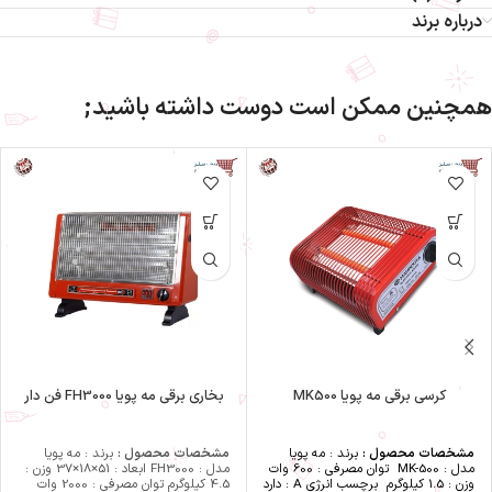
درباره برند
همچنین ممکن است دوست داشته باشید;
کرسی برقی مه پویا MK500
بخاری برقی مه پویا FH3000 فن دار
مشخصات محصول :
برند : مه پویا
مشخصات محصول :
برند : مه پویا
مدل : MK-500
توان مصرفی : 600 وات
مدل : FH3000 ابعاد : 51×18×37 وزن :
وزن : 1.5 کیلوگرم
برچسب انرژی A : دارد
4.5 کیلوگرم توان مصرفی : 2000 وات