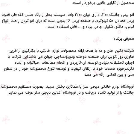
محصول از کارایی بالایی برخوردار است.
اتو پرس جانتک 300، دارای توان 2200 وات، سیستم بخار از بالا، جنس کف فلز، قدرت
پرس معادل 50 کیلوگرم، با صفحه پرس 26اینچی است که برای اتو کردن راحت انواع
لباس، مانتو، شلوار، چادر، پرده و … قابل استفاده است.
معرفی برند :
شرکت نگین جان و مه با هدف ارائه محصولات لوازم خانگی با بکارگیری ازآخرین
فناوری روزالگویی برای صنعت دوخت ودوزونساجی جهان می باشد.این شرکت با
اجرای تحقیقات بنیادی,توسعه ای-کاربردی و انجام مطالعات احیاگرانه و آینده
نگر,درحوزه صنعت خود با ارتقای کیفیت و توسعه تنوع محصولات خود را در سطح
ملی و بین المللی ارائه می دهد.
فروشگاه لوازم خانگی دیجی سلز
با همکاری
پخش سپید
بصورت مستقیم محصولات
جانتک را از تولید کننده دریافت و در فروشگاه آنلاین دیجی سلز عرضه می نماید.
اتو پرس جانتک 300-اتو پرس جانتک مدل 300-اتو پرس جانتک-اتو پرس-جانتک-
لوازم خانگی-دیجی سلز-نظافت و شستشو
اتو پرس جانتک مدل 300