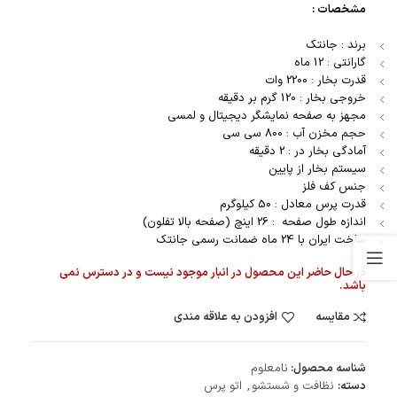
مشخصات :
برند : جانتک
گارانتی : 12 ماه
قدرت بخار : 2200 وات
خروجی بخار : 120 گرم بر دقیقه
مجهز به صفحه نمایشگر دیجیتال و لمسی
حجم مخزن آب : 800 سی سی
آمادگی بخار در : 2 دقیقه
سیستم بخار از پایین
جنس کف فلز
قدرت پرس معادل : 50 کیلوگرم
اندازه طول صفحه : 26 اینچ (صفحه بالا تفلون)
ساخت ایران با 24 ماه ضمانت رسمی جانتک
در حال حاضر این محصول در انبار موجود نیست و در دسترس نمی
باشد.
مقایسه
افزودن به علاقه مندی
شناسه محصول:
نامعلوم
دسته:
نظافت و شستشو
,
اتو پرس