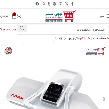
0
منو
تومان
0
عیدانه
حراج%
خانه
نظافت و شستشو
اتو پرس