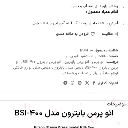
روکش پارچه ای ضد آب و نسوز
اقلام همراه محصول :
آبپاش بالشتک ابری پیمانه آب فیلم آموزشی پایه تلسکوپی
مقایسه
افزودن به علاقه مندی
شناسه محصول:
BSI-400
دسته:
نظافت و شستشو
,
اتو پرس
برچسب:
اتو پرس
,
اتو پرس بایترون
,
اتو پرس بایترون BSI-400
,
اتو
پرس بایترون BSI-400 دیجی سلز
,
بایترون
,
دیجی سلز
,
لوازم خانگی
,
لوازم خانگی برقی
,
نظافت و شستشو
اشتراک گذاری:
توضیحات
اتو پرس بایترون مدل BSI-400
Bitron Steam Press model BSI-400