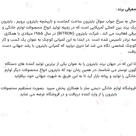
معرفی برند :
حال به سراغ جواب سوال بایترون ساخت کجاست و تاریخچه بایترون برویم ، بایترون
یک برند بین المللی آمریکایی است که در زمینه تولید انواع محصولات لوازم خانگی و
برقی فعالیت می کند ، شرکت بایترون (BITRON) در سال 1955 میلادی با همکاری
سه برادر تاسیس شده است ،در ابتدا به این کمپانی کوچک به عنوان یک کسب و کار
کوچک شخصی نگاه می شد اما دیری نپایید که کمپانی بایترون با رشد جهانی دست
یافت.
تا این که در جهان برند بایترون را به عنوان یکی از برترین تولید کننده های دستگاه
آوون توستر می شناسند ،در همین زمان بود که بایترون انواع محصولات دیگر لوازم
خانگی را تولید و روانه بازار کرد تا به این طریق به شهرت جهانی خود بیافزاید .
فروشگاه لوازم خانگی دیجی سلز
با همکاری
پخش سپید
بصورت مستقیم محصولات
بایترون را از وارد کننده دریافت و در فروشگاه عرضه می نماید.
اتو پرس بایترون BSI-400-اتو پرس بایترون BSI-400 دیجی سلز-اتو پرس بایترون-اتو
پرس-بایترون-لوازم خانگی برقی-لوازم خانگی-نظافت و شستشو
اتو پرس بایترون مدل BSI-400