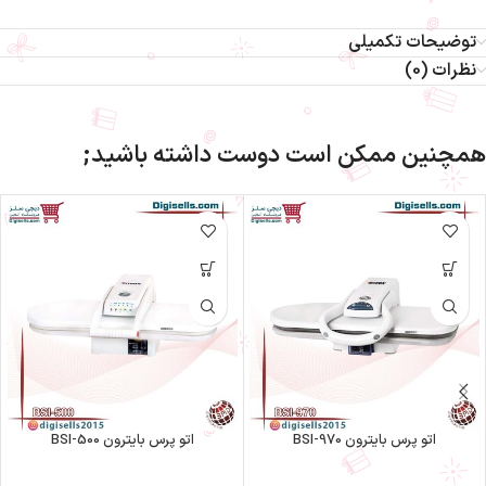
توضیحات تکمیلی
نظرات (0)
همچنین ممکن است دوست داشته باشید;
اتو پرس بایترون BSI-970
اتو پرس بایترون BSI-500