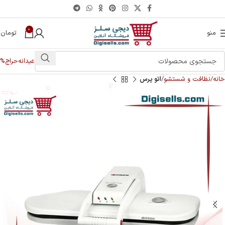
0
منو
تومان
0
عیدانه
حراج%
خانه
نظافت و شستشو
اتو پرس