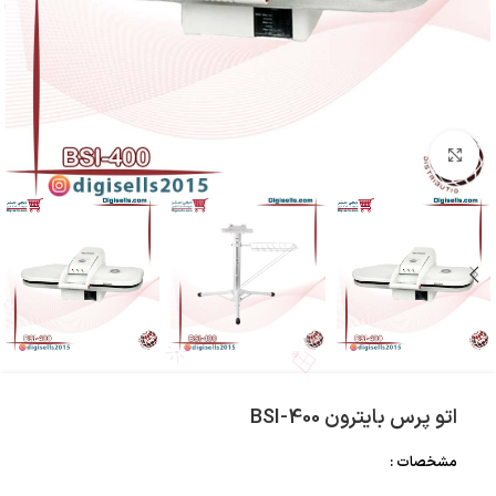
بزرگنمایی تصویر
اتو پرس بایترون BSI-400
مشخصات :