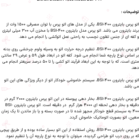
توضیحات :
اتو پرس بایترون BSI-400، یکی از مدل های اتو پرس با توان مصرفی ۱۵۰۰ وات از
برند بایترون می باشد. اتو پرس مدل بایترون BSI-400 با مخزن آب ۳۰۰ میلی لیتری
و کفه ای از جنس تفلون نچسب به راحتی عمل اتوکشی را انجام می دهد.
اتو پرس بایترون BSI-400، تنظیم درجه حرارت اتو به وسیله ولوم چرخشی روی بدنه
بر اساس نوع پارچه شما انجام می شود. کفه اتو در ابعاد طول ۵۹ و عرض ۲۹ سانتی
متری است، که با توجه به این ابعاد فرآیند اتو کشی را تا ۵۰ درصد سریعتر انجام می
دهد.
اتو پرس بایترون BSI-400، سیستم خاموشی خودکار اتو از دیگر ویژگی های این اتو
می باشد.
اتو پرس بایترون BSI-400، بخار دهی پیوسته در این اتو پرس بایترون ۲۰۰۰ گرم در
دقیقه و بخار دهی لحظه ای ۴۰۰۰ هزار گرم در دقیقه است. اتو پرس بایترون BSI-
400 به سیستم قطع خودکار مجهز شده تا در صورت بسته و یا باز ماندن تا یک زمان
معین، اتو بصورت اتوماتیک خاموش گردد.
اتو پرس بایترون BSI-400، روش استفاده از این اتو بسیار ساده بوده و از طریق پیچی
که بر روی درب اتو طراحی گردیده، میتوان با توجه به نوع پارچه آن را تنظیم نمود.