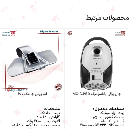
بدنه تمام استیل مات
گنجايش مخزن آب : 350 ميلى لیتر
شیر برقی و پرشر ساخت کشور ایتالیا
بخار متغير : تا 50 گرم در دقيقه
دارای درجه نمایش فشار بخار
بخار انبوه : 260 گرم در دقيقه
بخار عمودى
کنترل خودکار بخار
محصولات مرتبط
عملکرد برای اتوکشی پوشاک جین
سيستم ضد رسوب دوگانه
سيستم ضد چكه
مكانيزم خود تميزشونده
خاموش کننده خودکار
کیفیت فوق العاده بالا
رنگ: سبز
جاروبرقی پاناسونیک MC-CJ915
اتو پرس جانتک 600
مشخصات محصول :
مشخصات :
برند : پاناسونیک
برند : جانتک
ساخت کشور : مالزی
گارانتی : 12 ماه
گارانتی : 12 ماه
قدرت بخار : 2200 وات
شناسه کالا : 2800000054366
خروجی بخار : 120 گرم بر دقیقه