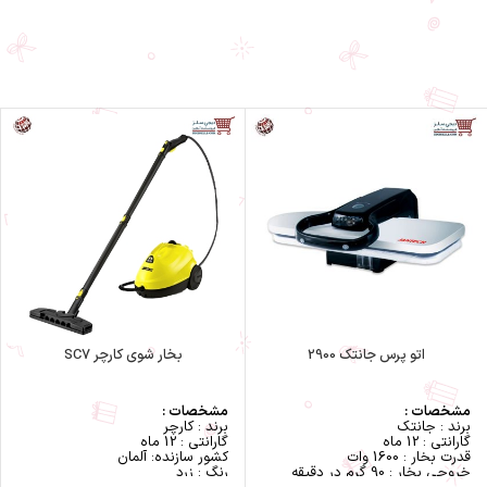
جنس کفه : سرامیک دریلیوم
جنس کفه : استیم گلاید پلاس
طول سیم : 3 متر
نوع اتو : بخار
بخار دهی پیوسته : 55 گرم در
امکانات ضد فرسودگی
دقیقه
سیستم ضد رسوب
حجم بخار : 230 گرم دردقیقه
سیستم ایمنی : سیستم قطع خودکار
رسوب گیر جدا : دارد
وزن : ۱.۶ گرم
قابلیت اتوکشی مداوم : دارد
امکانات :
بخاردهی عمودی : دارد
بخاردهی عمودی
سیستم ضد چکه : دارد
بخاردهی لحظه ای : ۲۳۰ گرم
بخاردهی پیوسته : ۵۰ گرم
طول کابل : ۲ متر
امکانات و قابلیت‌ها :
سری Azur دارای دریچه جهت خارج
سازی رسوب در سوراخ های کفی
مخزن نگهداری رسوب
رسوب‌زدایی سریع
رنگ : آبی دریایی/فیروزه ایی (Aqua
Blue)
اتو پرس جانتک 2900
بخار شوی کارچر SC7
مشخصات :
مشخصات :
برند : جانتک
برند : کارچر
گارانتی : 12 ماه
گارانتی : 12 ماه
قدرت بخار : 1600 وات
کشور سازنده: آلمان
خروجی بخار : 90 گرم در دقیقه
رنگ : زرد