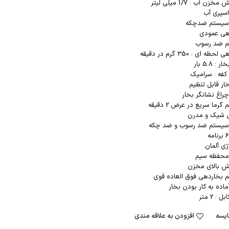
زن آب : 1/7 میلی لیتر
اسپری آب
 سیستم ضدچکه
هی عمودی
 ضد رسوب
ظه ای : 350 گرم در دقیقه
: 5.8 بار
فه : سرامیک
ار قابل تنظیم
چراغ نشانگر بخار
رما سریع در عرض 2 دقیقه
 شیک و مدرن
 سیستم ضد رسوب و ضد چکه
ژی آلمان
 محفظه سیم
ش بالای مخزن
 بخاردهی فوق العاده قوی
ماده به کار بودن بخار
: 2 متر
یسه
افزودن به علاقه مندی