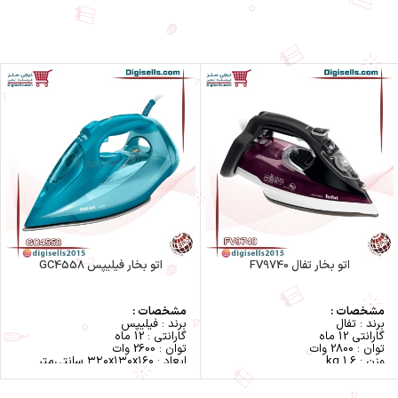
اتو بخار تفال FV9740
اتو بخار فیلیپس GC4558
مشخصات :
مشخصات :
برند : تفال
برند : فیلیپس
گارانتی 12 ماه
گارانتی : 12 ماه
توان : 2800 وات
توان : 2600 وات
وزن : 1.6 kg
ابعاد : ۳۲۰x۱۳۰x۱۶۰ سانتی‌متر
ابعاد : 16 × 12.5 × 32 cm
مخزن دستگاه : مخزن رسوب
رنگ : مشکی و زرشکی
بازه طول کابل : ۱ تا ۲ متر