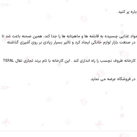
ند مواد غذایی چسبیده به قابلمه ها و ماهیتابه ها را جدا کند، همین صحنه باعث شد تا
 صنعت بازار لوازم خانگی ایجاد کرد و تاثیر بسیار زیادی بر روی آشپزی گذاشته
مارک گروگوایر آزمایشات بسیار زیادی انجام داد تا این که در سال 1954 توانست اولین تابه نچسب را بسازد. بنابراین پس از سال ها تلاش اون توانست در سال 1956 اولین کارخانه ظروف نچسب را راه اندازی کند . این کارخانه با نام برند تجاری تفال TEFAL
در فروشگاه عرضه می نماید.