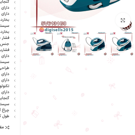
گنجایش مخ
دارای 
دارای
بخارد
بزرگنمایی تصویر
سیستم
بخاردهی لح
فشار بخار 
جنس ک
فشاربخ
دارای 
سیستم گ
طراحی
دارای
دارای 6 برنامه
تکنولو
دارای
گنجای
سیستم
چراغ آ
طول کابل 
مقا