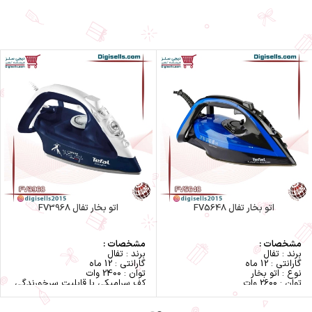
اتو بخار تفال FV5648
اتو بخار تفال FV3968
مشخصات :
مشخصات :
برند : تفال
برند : تفال
گارانتی : 12 ماه
گارانتی : 12 ماه
نوع : اتو بخار
توان : 2400 وات
توان : 2600 وات
كف سراميكى با قابليت سرخورندگى
ابعاد : 160 × 150 × 310 میلی متر
فوق العاده
رنگ : آبی
گنجايش مخزن آب : 300 ميلى ليتر