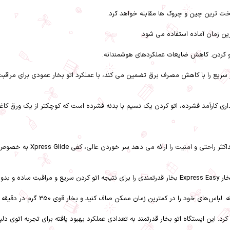
اتو مخزن دار تفال SV6131G0،
 ها مقابله خواهد کرد. این ایستگاه اتو بخار قدرتمند به تعدادی عملکرد بهبود یافته برای تج