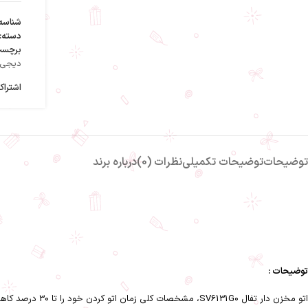
شناسه
دسته:
برچسب
دیجی 
اشتراک
توضیحات
توضیحات تکمیلی
نظرات (0)
درباره برند
توضیحات :
اتو مخزن دار تفال SV6131G0، مشخصات کلی زمان اتو کردن خود را تا 30 درصد کاهش دهید (در مقایسه با اتو بخار معمولی). ایستگاه اتو بخار با فشار پمپ 5.8 بار و خروجی بخار مداوم 120 گرم در دقیقه دارد.