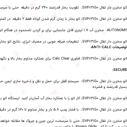
اتو مخزن دار تفال SV6131G0، تقویت بخار قدرتمند 360 گرم در دقیقه. حتی با سرسخت ترین چین و چروک ها مقابله خواهد کرد.
اتو مخزن دار تفال SV6131G0، اتو بخار با زمان گرم شدن کوتاه فقط 2 دقیقه، در کمترین زمان آماده استفاده می شود
AUTONOMY : مخزن آب 1.7 لیتری قابل جابجایی برای پر کردن نامحدود در هنگام اتو کردن. کاهش ضایعات عملکردهای هوشمندانه.
اتو مخزن دار تفال SV6131G0، تنظیمات صرفه جویی در مصرف انرژی، نتایج اتو بخار سریع را با کاهش مصرف برق تضمین می کند، با عملکرد اتو بخار عمودی برای مراقبت بی دردسر از پارچه.
توضیحات ANTI-CALC:
اتو مخزن دار تفال SV6131G0، فناوری Calc Clear برای عملکرد مداوم بخار بالا و نگهداری کارآمد فشرده، اتو کردن یک نسیم با بدنه فشرده است که کوچکتر از یک ورق کاغذ A4 است.
SECURE:
بسیار قدرتمند و فشرده.
اتو مخزن دار تفال SV6131G0، کار اتو را با عملکرد بخار آب آسان‌تر کنید. ایستگاه اتو بخار Express Easy بخار قدرتمندی را برای نتیجه اتو کردن سریع و مراقبت ساده و بدون عارضه از لباس‌ها ارائه می‌کند.
اتو مخزن دار تفال SV6131G0، با فشار پمپ 5.8 بار و بخار مداوم تا 120 گرم در دقیقه. لباس‌های خود را در کمترین زمان ممکن صاف کنید و بخار قوی 350 گرم در دقیقه را افزایش دهید.
اتو مخزن دار تفال SV6131G0، حتی با سرسخت ترین چین و چروک
پذیر می کند تا کفی Xpress Glide با خاصیت سر