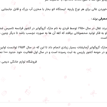
خوردن عالی برای هر نوع پارچه. ایستگاه اتو بخار با مخزن آب بزرگ و قابل جابجایی 1.7 لیتری گرد شده است که می توانید هر زمان که بخواهید در طول اتو کردن آن را دوباره پر کنید.
معرفی برند :
برند تفال در سال 1950 توسط فردی به نام مارک گروگوایر در کشور
او به فکر تولید محصولاتی بیافتد که کفه آن ها به صورت نچسب باشد تا دیگر چنین مشک
است.
و در حومه کشور پاریس به ثبت رسیده است و در سال اول فعالیت خود حدود 100 نمونه از تابه های نچسب را تولید کردند.
فروشگاه لوازم خانگی دیجی س
اتو مخزن دار تفال SV6131G0-اتو مخزن دار تفال SV6131G0 دیجی سلز-دیجی سلز-لوازم خانگی-تفال-اتو بخار-اتو-اتو مخزن دار تفال-اتو مخزن دار-نظافت و شستشو