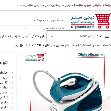
وشگاه اینترنتی دیجی سلز
مجله دیجی سلز
مشاوره
تماس با دیجی سلز
درباره ما
انتخاب دسته بندی
دسته بندی کالاها
لوازم خانگی دیجی سلز
فروشگاه لوا
خانه
نظافت و شستشو
اتو بخار
اتو مخزن دار تفال SV6131G0
اتو مخ
مشخصا
برند : 
گارانتی : 2
توان مصرف
جنس ک
تنظیم 
دارای 
دارای