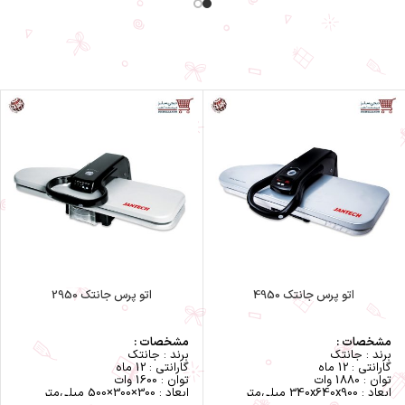
وزن : 1.45 کیلوگرم
بخار متغير : 0 تا 40 گرم در دقيقه
جنس کف سرامیک
بخار انبوه : 150 گرم در دقيقه
ظرفیت مخزن آب : 300 میلی لیتر
بخار عمودى/ اسپرى
طول سیم : 2 متر
سيستم ضد رسوب
بخاردهي پيوسته : 50 گرم در دقیقه
مكانيزم خود تميزشونده
بخاردهي لحظه اي : 220 گرم در
سيستم حركتى سيم برق دستگاه
دقيقه
دارای سیستم صرفه جویی در
سایر مشخصات :
مصرف برق
دارای دارای حالت Eco
کیفیت ساخت عالی
امکان بخاردهی عمودی
سیستم ضد چکه
دارای بخاردهی اتوماتیک
رنگ سرمه ای
دارای ورودی آب با قطر زیاد
مجهز به سیستم ضد چکه
مجهز به سیستم ضد رسوب
امکان تنظیم میزان بخاردهی
مجهز به سیستم قطع خودکار
مجهز به مخزن آب / اسپری آب
دارای خاموش شدن خودکار بعد از
8 دقیقه
دارای کفی سرامیکی هوشمند
Durilium Airglide
اتو پرس جانتک 4950
اتو پرس جانتک 2950
مشخصات :
مشخصات :
برند : جانتک
برند : جانتک
گارانتی : 12 ماه
گارانتی : 12 ماه
توان : 1880 وات
توان : 1600 وات
ابعاد : 340x640x900 میلی‌متر
ابعاد : 300×300×500 میلی‌متر