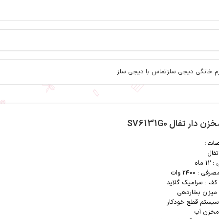
زم خانگی دیجی سلز
تماس با دیجی سلز
زن دار تفال SV6131G0
ت :
تفال
1 ماه
ی : 2400 وات
ف : سرامیک گلاید
میزان بخاردهی
سیستم قطع خودکار
 مخزن آب