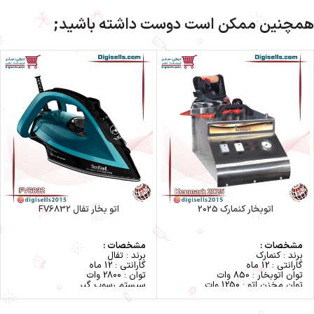
همچنین ممکن است دوست داشته باشید;
اتوبخار کنمارک 2025
اتو بخار تفال FV6832
مشخصات :
مشخصات :
برند : کنمارک
برند : تفال
گارانتی : 12 ماه
گارانتی : 12 ماه
توان اتوبخار : 850 وات
توان : 2800 وات
توان مخزن اتو : 1250 وات
سیستم رسوب گیر
فشار بخار : 3.5 بار
کف سرامیک new
مخزن استیل 2.5 لیتری
سال ساخت 2021