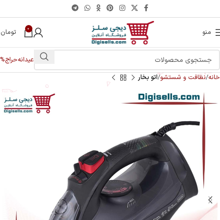
0
منو
تومان
0
عیدانه
حراج%
خانه
نظافت و شستشو
اتو بخار