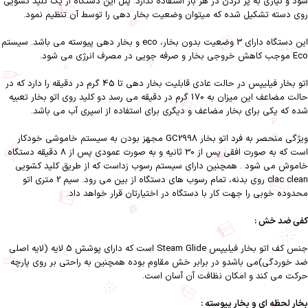
شود و نیازی به پر کردن در هر بار استفاده ندارد. پنل این دستگاه از یک کلید کشویی
روی دسته تشکیل شده که میتوان وضعیت بخار دهی را توسط آن تنظیم نمود.
این دستگاه دارای 3 وضعیت بدون بخار، eco و بخار دهی پیوسته می باشد. سیستم
Eco موجب کاهش خروجی بخار و صرفه جویی در مصرف انرژی می شود.
اتو بخار فیلیپس در حالت عادی قابلیت بخار دهی تا 45 گرم در دقیقه را دارد که در
حالت مضاعف این میزان به 170 گرم در دقیقه می رسد دو کلید روی اتو بخار تعبیه
شده که یکی برای بخار مضاعف و دیگری برای استفاده از اسپری آب می باشد.
ویژگی منحصر به فرد اتو بخار GC2998 مجهز بودن به سیستم خاموشی خودکار
است که به صورت افقی پس از 30 ثانیه و به صورت عمودی پس از 8 دقیقه دستگاه
خاموش می شود . همچنین دارای سیستم رسوب زداست که از طریق کلید کشویی
clac clean روی بدنه، تمام رسوب های دستگاه از بین می رود. سیم 2 متری اتو
محدوده خوبی را جهت کار با دستگاه در اختیارتان قرار خواهد داد.
کفی ضد خش :
جنس کف اتو بخار فیلیپس Steam Glide است که دارای پوشش 5 لایه (لایه اصلی
ضد خوردگی)می باشدو در برابر خش مقاوم بوده همچنین به راحتی بر روی پارچه
حرکت می کند و امکان نظافت آن آسان است.
بخار لحظه ای و بخار پیوسته :