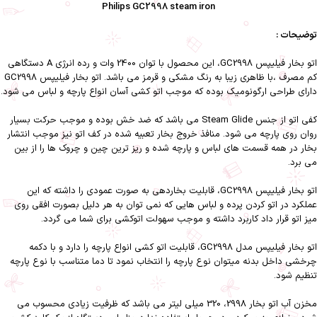
Philips GC2998 steam iron
توضیحات :
اتو بخار فیلیپس GC2998، این محصول با توان 2400 وات و رده انرژی A دستگاهی
کم مصرف ،با ظاهری زیبا به رنگ مشکی و قرمز می باشد. اتو بخار فیلیپس GC2998
دارای طراحی ارگونومیک بوده که موجب اتو کشی آسان انواع پارچه و لباس می شود.
کفی اتو از جنس Steam Glide می باشد که ضد خش بوده و موجب حرکت بسیار
روان روی پارچه می شود. منافذ خروج بخار تعبیه شده در کف اتو نیز موجب انتشار
بخار در همه قسمت های لباس و پارچه شده و ریز ترین چین و چروک ها را از بین
می برد.
اتو بخار فیلیپس GC2998، قابلیت بخاردهی به صورت عمودی را داشته که این
عملکرد در اتو کردن پرده و لباس هایی که نمی توان به هر دلیل بصورت افقی روی
میز اتو قرار داد کاربرد داشته و موجب سهولت اتوکشی برای شما می گردد.
اتو بخار فیلیپس مدل GC2998، قابلیت اتو کشی انواع پارچه را دارد و با دکمه
چرخشی داخل بدنه میتوان نوع پارچه را انتخاب نمود تا دما متناسب با نوع پارچه
تنظیم شود.
مخزن آب اتو بخار 2998، 320 میلی لیتر می باشد که ظرفیت زیادی محسوب می