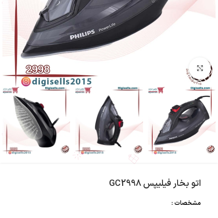
بزرگنمایی تصویر
اتو بخار فیلیپس GC2998
مشخصات :