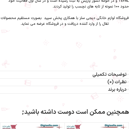
TEFAL و در حومه کشور پاریس به ثبت رسیده است و در سال اول فعالیت خود
حدود 100 نمونه از تابه های نچسب را تولید کردند.
فروشگاه لوازم خانگی دیجی سلز
با همکاری
پخش سپید
بصورت مستقیم محصولات
تفال را از وارد کننده دریافت و در فروشگاه عرضه می نماید.
اتو بخار تفال FC9850-اتو بخار تفال FC9850 دیجی سلز-اتو بخار تفال-اتو بخار-اتو-
اتوبخار-تفال-لوازم خانگی-دیجی سلز-نظافت و شستشو
اتو بخار تفال مدل FC9850
توضیحات تکمیلی
نظرات (0)
درباره برند
همچنین ممکن است دوست داشته باشید;