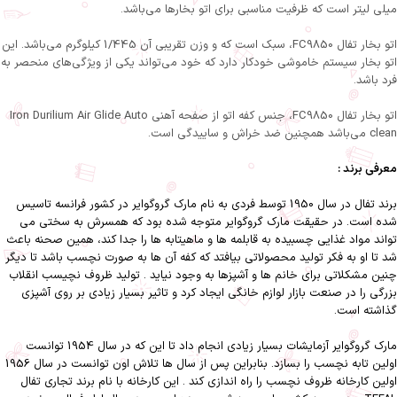
میلی لیتر است که ظرفیت مناسبی برای اتو بخارها می‌باشد.
اتو بخار تفال FC9850، سبک است که و وزن تقریبی آن 1/445 کیلوگرم می‌باشد. این
اتو بخار سیستم خاموشی خودکار دارد که خود می‌تواند یکی از ویژگی‌های منحصر به
فرد باشد.
اتو بخار تفال FC9850، جنس کفه اتو از صفحه آهنی Iron Durilium Air Glide Auto
clean می‌باشد همچنین ضد خراش و ساييدگی است.
معرفی برند :
برند تفال در سال 1950 توسط فردی به نام مارک گروگوایر در کشور فرانسه تاسیس
شده است. در حقیقت مارک گروگوایر متوجه شده بود که همسرش به سختی می
تواند مواد غذایی چسبیده به قابلمه ها و ماهیتابه ها را جدا کند، همین صحنه باعث
شد تا او به فکر تولید محصولاتی بیافتد که کفه آن ها به صورت نچسب باشد تا دیگر
چنین مشکلاتی برای خانم ها و آشپزها به وجود نیاید . تولید ظروف نچیسب انقلاب
بزرگی را در صنعت بازار لوازم خانگی ایجاد کرد و تاثیر بسیار زیادی بر روی آشپزی
گذاشته است.
مارک گروگوایر آزمایشات بسیار زیادی انجام داد تا این که در سال 1954 توانست
اولین تابه نچسب را بسازد. بنابراین پس از سال ها تلاش اون توانست در سال 1956
اولین کارخانه ظروف نچسب را راه اندازی کند . این کارخانه با نام برند تجاری تفال