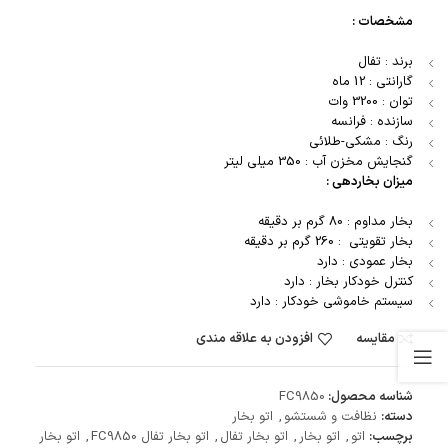
مشخصات :
برند : تفال
گارانتی : 12 ماه
توان : 3200 وات
سازنده : فرانسه
رنگ : مشکی-طلائی
گنجایش مخزن آب : 350 میلی لیتر
میزان بخاردهی :
بخار مداوم : 80 گرم بر دقيقه
بخار تقویتی : 260 گرم بر دقیقه
بخار عمودی : دارد
کنترل خودکار بخار : دارد
سیستم خاموشی خودکار : دارد
مقایسه
افزودن به علاقه مندی
شناسه محصول:
FC9850
دسته:
نظافت و شستشو
,
اتو بخار
برچسب:
اتو
,
اتو بخار
,
اتو بخار تفال
,
اتو بخار تفال FC9850
,
اتو بخار