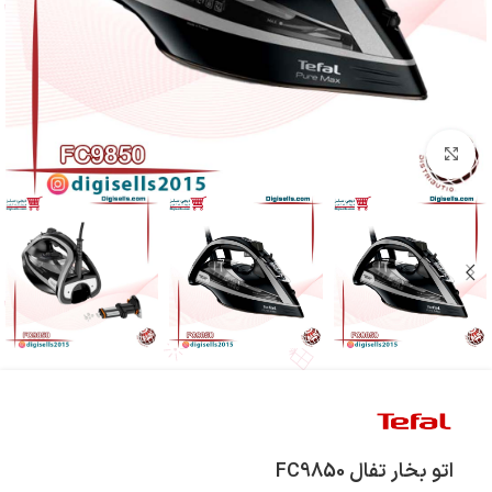
بزرگنمایی تصویر
اتو بخار تفال FC9850