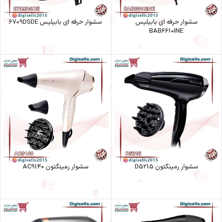
سشوار حرفه ای بابیلیس
سشوار حرفه اي بابيليس 6709DSDE
BAB6610INE
سشوار رمینگتون D5215
سشوار رمینگتون AC9140