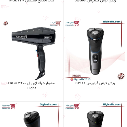
ریش تراش فیلیپس S5588
ست اصلاح فیلیپس MG5730
ریش تراش فیلیپس S3122
سشوار حرفه ای وال 3400 ERGO
Light