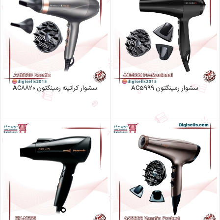
سشوار رمینگتون AC5999
سشوار کراتینه رمینگتون AC8820