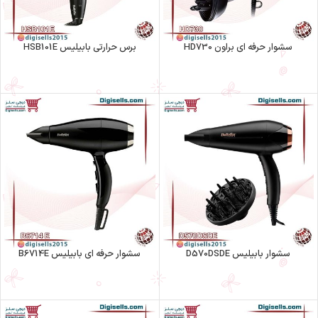
سشوار حرفه ای براون HD730
برس حرارتی بابیلیس HSB101E
سشوار بابیلیس D570DSDE
سشوار حرفه ای بابیلیس B6714E