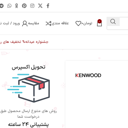
0
تومان
0
علاقه مندی
مقایسه
ورود / ثبت نا
جشنواره عیدانه
% تخفیف های رو
تحویل اکسپرس
روش های متنوع ارسال محصول طبق
درخواست شما
پشتیبانی 24 ساعته