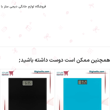
فروشگاه لوازم خانگی دیجی سلز
با 
ترازوی آشپزخانه کنوود WEP50-ترازوی آشپزخانه کنوود WEP50 دیجی سلز-دیجی سلز-لوازم خانگی-ترازوی آشپزخانه کنوود-ترازوی آشپزخانه-کنوود-سرویس و ابزار آشپزخانه
همچنین ممکن است دوست داشته باشید;