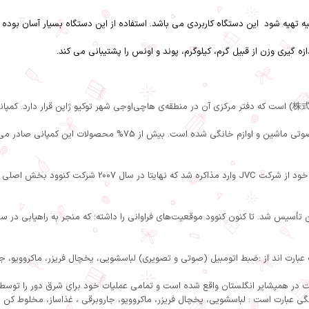
در دسامبر سال 2006 گروه ماتسوشیتا با شرکت کنوود (wood
ریشن تأسیس شد. تا کنون کنوود موقعیت‌های فراوانی را داشته؛ که منجر به راهیابی در
عبارت اند از :ضبط اتومبیل (صوتی و تصویری) لباسشویی، یخچال فریزر، ماکروویو، جا
شرکت در همپشایر انگلستان واقع شده است و تمامی عملیات خود برای شرق دور را توس
ی عبارت است : لباسشویی، یخچال فریزر، ماکروویو، جاروبرقی ، غذاساز، مخلوط کن