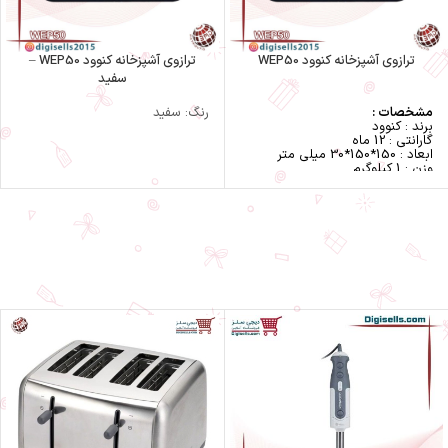
ترازوی آشپزخانه کنوود WEP50
ترازوی آشپزخانه کنوود WEP50 –
سفید
مشخصات :
رنگ: سفید
برند : کنوود
گارانتی : 12 ماه
ابعاد : 150*150*30 میلی متر
وزن : 1 کیلوگرم
حداکثر ظرفیت قابل اندازه‌گیری : 8
کیلوگرم
دقت اندازه‌گیری (خطا) : 1 گرم
دستگاه نمایش وضعیت : نمایشگر
LCD
سایر توضیحات :
شیشه ضخیم 4 میلی متری با
مقاومت بسیار بالا
اندازه گیری با 5 واحد
کنترل لمسی
هشدار دهتده Low Battery , Over
Load