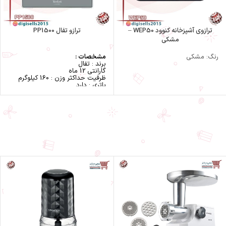
ترازوی آشپزخانه کنوود WEP50 –
ترازو تفال PP1500
مشکی
رنگ: مشکی
مشخصات :
برند : تفال
گارانتی 12 ماه
ظرفیت حداکثر وزن : 160 کیلوگرم
باتری : دارد
حافظه : ندارد