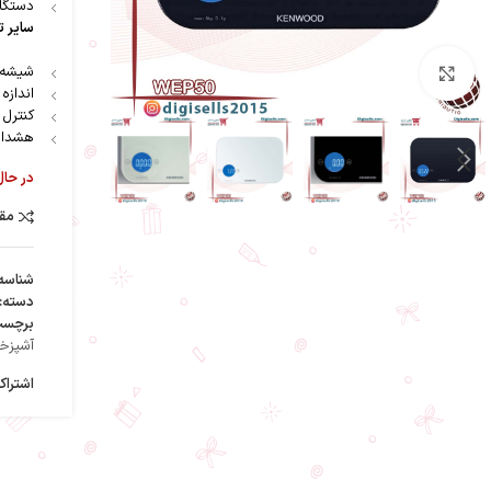
دستگاه
سایر ت
شیشه ضخیم 4 میلی م
بزرگنمایی تصویر
اندازه گی
کنترل
هشدار دهتده oad
در حال
مقا
شناسه
دسته:
برچسب
آشپزخا
اشتراک