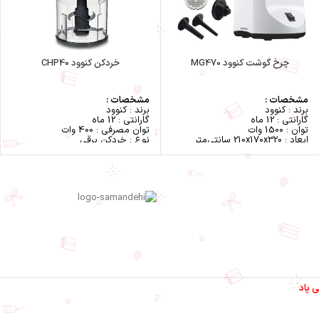
چرخ گوشت کنوود MG470
خردکن کنوود CHP40
مشخصات :
مشخصات :
برند : کنوود
برند : کنوود
گارانتی : 12 ماه
گارانتی : 12 ماه
توان : 1500 وات
توان مصرفی : 400 وات
ابعاد : 210x170x320 سانتی‌متر
نوع : خردکن برقی
وزن : 4.6 کیلوگرم
ابعاد : 130 × 140 × 270 میلیمتر
کلید خاموش روشن به همراه حالت
جنس بدنه : پلاستیک
برگردان گوشت
رنگ : سفید / مشکی
قابلیت تهیه‌ی کباب و کبه
وزن : 1.27 کیلوگرم
بدنه از جنس پلاستیک
جنس تیغه دارای تیغه 4 پره استیل
دارای محفظه جهت جمع آوری سیم
ضد زنگ
اقلام همراه :
تنظیمات سرعت : 2 سرعته
3 پنجره برای چرخ کردن گوشت
جنس ظرف خردکن : پلاستیک
گلویی فلزی از جنس آلیاژ پرداخت
حجم ظرف خردکن : 0.5 لیتر
شده به همراه گوشت‌کوب
سایر مشخصات :
دارای تیغه توری مشبک در سه
نحوه عملکرد : دکمه فشاری
اندازه
مجهز به پایه های ضد لغزش
ریز (3 میلی‌متر)، متوسط (5.4
ایده آل برای برش و خرد کردن میوه
میلی‌متر)، درشت (8 میلی‌متر)
ها، سبزیجات، گیاهان، یخ و مغزها
ی پاد
میزان خروجی : 1900
دارای قابلیت شستشوی اجزا (به جز
محدوده توان مصرفی : 1500 تا
بدنه اصلی) در ماشین ظرفشویی
2000 وات