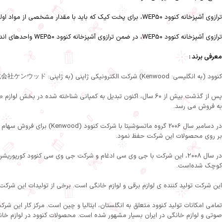
ترازوی آشپزخانه کنوود WEP50، برای پخت کیک که باید با مقدار مشخصی از مواد اولیه تهیه شود این دستگاه کاربردی می باشد. استفاده از این دستگاه بسیار آسان بوده و طراحی زیبایی دارد.
ترازوی آشپزخانه کنوود WEP50، در ضمن ترازوی آشپزخانه کنوود WEP50 واحدهای اندازه گیری وزن از قبیل گرم، کیلوگرم، پوند و اونس را پشتیبانی می کند.
معرفی برند :
کنوود (به انگلیسی: Kenwood) شرکت الکترونیکی ژاپنی (به ژاپنی: 株式会社ケンウッド) است که دفتر مرکزی آن در منطقه‌ی هاچی‌اوجی شهر توکیو ژاپن قرار دارد. کمپانی کنوود در سال 1947 توسط Kenneth Wood تاسیس شد.
به فروش می رسد.
بر روی محصولات این شرکت حفظ نمود.
در سال ۲۰۰۸، این شرکت با جی وی سی ادغام و شرکت جی وی سی کنوود کورپو
کوچک شده‌است.
این شرکت تولید کننده ی لوازم برقی و لوازم خانگی است. برخی از تولیدات این شرکت 
تمامی امکانات تولید کنوود متعلق به انگلستان، ایتالیا و چین است. مرکز کار این 
صوتی و لوازم خانگی در ایران بسیار مشهور شده است. محصولات کنوود در لوازم خانگ