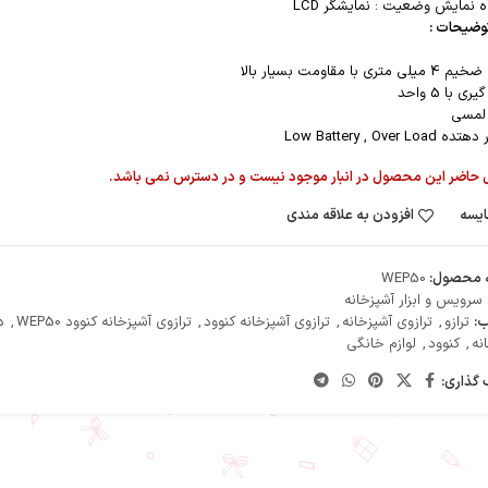
 نمایش وضعیت : نمایشگر LCD
وضیحات :
تری با مقاومت بسیار بالا
ری با 5 واحد
 لمسی
Low Battery , Over L
 حاضر این محصول در انبار موجود نیست و در دسترس نمی باشد.
یسه
افزودن به علاقه مندی
 محصول:
WEP50
سرویس و ابزار آشپزخانه
:
ترازو
,
ترازوی آشپزخانه
,
ترازوی آشپزخانه کنوود
,
ترازوی آشپزخانه کنوود WEP50
,
د
نه
,
کنوود
,
لوازم خانگی
 گذاری: